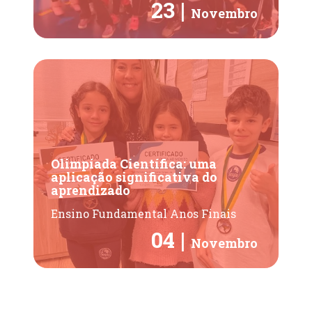
23 |
Novembro
Olimpíada Científica: uma
aplicação significativa do
aprendizado
Ensino Fundamental Anos Finais
04 |
Novembro