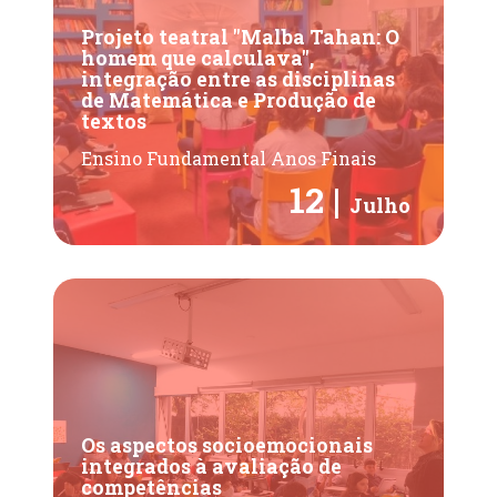
Projeto teatral "Malba Tahan: O
homem que calculava",
integração entre as disciplinas
de Matemática e Produção de
textos
Ensino Fundamental Anos Finais
12 |
Julho
Os aspectos socioemocionais
integrados à avaliação de
competências