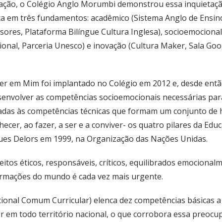
iação, o Colégio Anglo Morumbi demonstrou essa inquietaçã
a em três fundamentos: acadêmico (Sistema Anglo de Ensin
sores, Plataforma Bilíngue Cultura Inglesa), socioemocional
cional, Parceria Unesco) e inovação (Cultura Maker, Sala Goog
 em Mim foi implantado no Colégio em 2012 e, desde então
esenvolver as competências socioemocionais necessárias pa
adas às competências técnicas que formam um conjunto de 
ecer, ao fazer, a ser e a conviver- os quatro pilares da Edu
ues Delors em 1999, na Organização das Nações Unidas.
tos éticos, responsáveis, críticos, equilibrados emocional
ormações do mundo é cada vez mais urgente.
nal Comum Curricular) elenca dez competências básicas a
er em todo território nacional, o que corrobora essa preocu