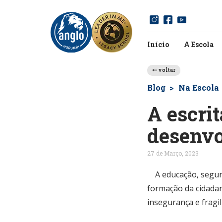
Início
A Escola
voltar
Blog
Na Escola
A escri
desenvo
27 de Março, 2023
A educação, segund
formação da cidadan
insegurança e fragil