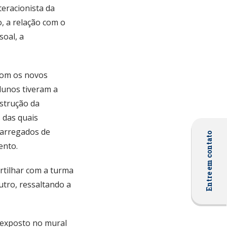
teracionista da
, a relação com o
soal, a
com os novos
alunos tiveram a
nstrução da
 das quais
carregados de
Entre em contato
ento.
rtilhar com a turma
tro, ressaltando a
 exposto no mural