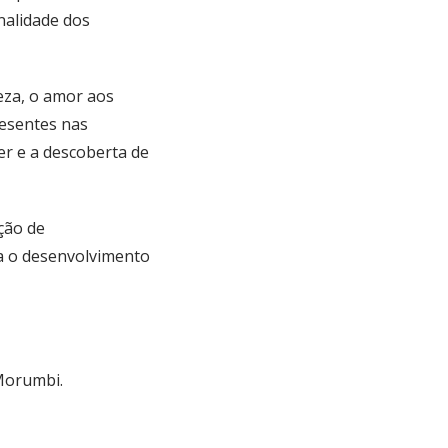
nalidade dos
reza, o amor aos
resentes nas
er e a descoberta de
ção de
ra o desenvolvimento
Morumbi.