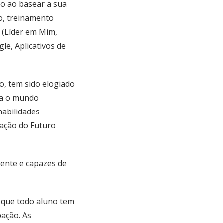
o ao basear a sua
o, treinamento
 (Líder em Mim,
le, Aplicativos de
, tem sido elogiado
ra o mundo
habilidades
cação do Futuro
mente e capazes de
 que todo aluno tem
pação. As