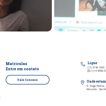
Ligue
Matrículas
(11) 3740-1000
Entre em contato
(11) 9 8980-
Fale Conosco
Onde estam
R. Diogo Pereira,
Morumbi - São Pa
s