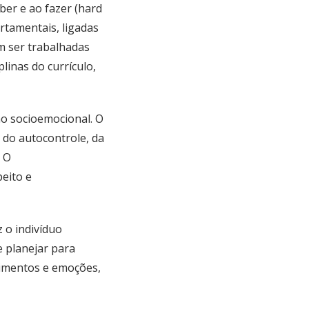
ber e ao fazer (hard
rtamentais, ligadas
em ser trabalhadas
linas do currículo,
ão socioemocional. O
do autocontrole, da
. O
eito e
 o indivíduo
e planejar para
timentos e emoções,