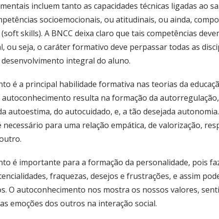
entais incluem tanto as capacidades técnicas ligadas ao sa
ompetências socioemocionais, ou atitudinais, ou ainda, compo
 (soft skills). A BNCC deixa claro que tais competências dev
, ou seja, o caráter formativo deve perpassar todas as discip
 desenvolvimento integral do aluno.
é a principal habilidade formativa nas teorias da educaç
 autoconhecimento resulta na formação da autorregulação, 
a autoestima, do autocuidado, e, a tão desejada autonomia
necessário para uma relação empática, de valorização, resp
outro.
 é importante para a formação da personalidade, pois faz
encialidades, fraquezas, desejos e frustrações, e assim pod
vos. O autoconhecimento nos mostra os nossos valores, sen
as emoções dos outros na interação social.