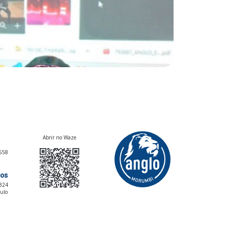
Abrir no Waze
5558
os
 324
ulo