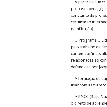
A partir da sua cr
proposta pedagógic
constante de profes
certificação interna
gamificação).
O Programa O Líder
pelo trabalho de d
contemporâneo, ali
relacionadas ao conh
defendidas por Jacq
A formação de sujei
lidar com as transf
A BNCC (Base Nacio
o direito de aprend