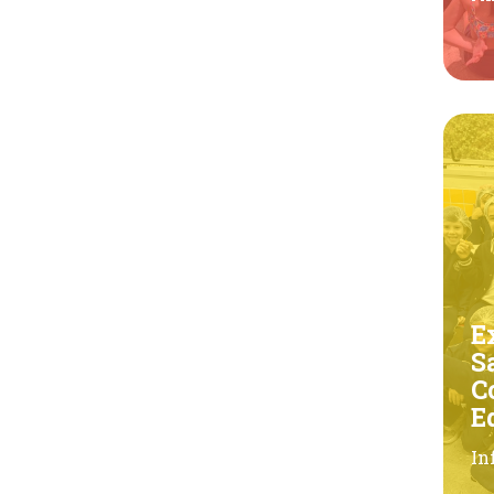
E
S
C
E
In