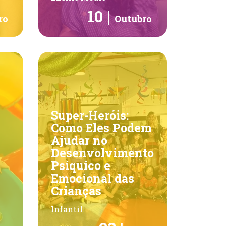
10 |
ro
Outubro
Super-Heróis:
Como Eles Podem
Ajudar no
Desenvolvimento
Psíquico e
Emocional das
Crianças
Infantil