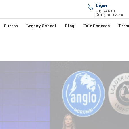
Ligue
(11) 3740-1000
(11) 9 8980-5558
Cursos
Legacy School
Blog
Fale Conosco
Trab