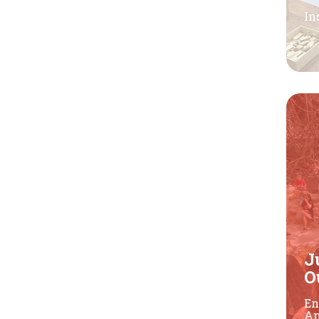
In
J
O
En
An