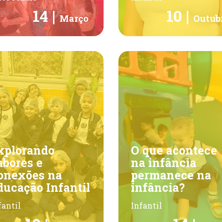
14 |
10 |
Março
Outub
xplorando
O que acontece
abores e
na infância
onexões na
permanece na
ducação Infantil
infância?
fantil
Infantil