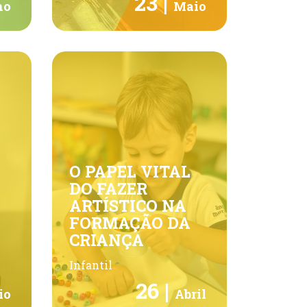
23 |
ho
Maio
O PAPEL VITAL
DO FAZER
ARTÍSTICO NA
FORMAÇÃO DA
CRIANÇA
Infantil
26 |
io
Abril