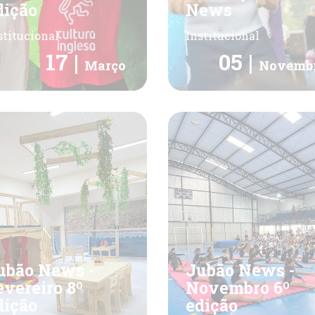
dição
News
stitucional
Institucional
17 |
05 |
Março
Novemb
ubão News -
Jubão News -
evereiro 8º
Novembro 6º
dição
edição