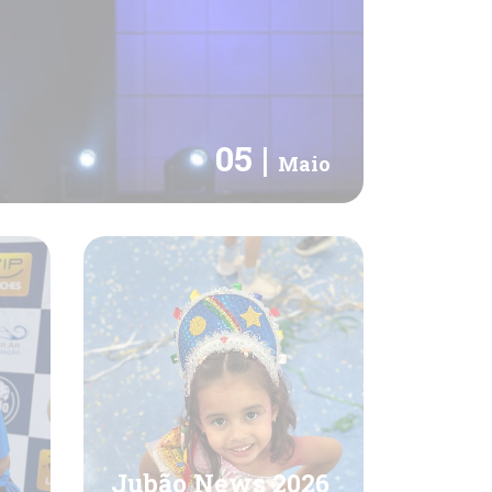
05 |
Maio
Jubão News 2026