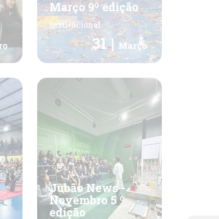
Março 9º edição
Institucional
31 |
ro
Março
Jubão News -
Novembro 5 º
edição