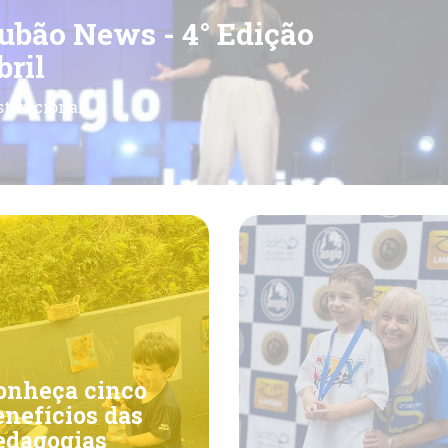
ubão News - 4° Edição
bril
stitucional
onheça cinco
enefícios das
edagogias