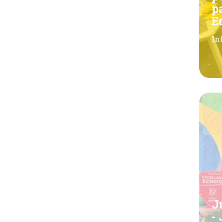
p
E
In
J
-