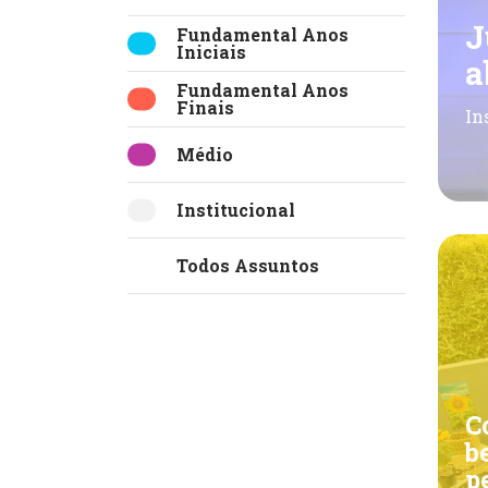
J
Fundamental Anos
Iniciais
a
Fundamental Anos
Finais
In
Médio
Institucional
Todos Assuntos
C
b
p