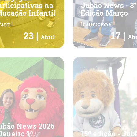
articipativas na
Jubão News - 3°
ducação Infantil
Edição Março
fantil
Institucional
23 |
17 |
Abril
Abr
ubão News 2026
 Janeiro 1º
15º edição - Jub