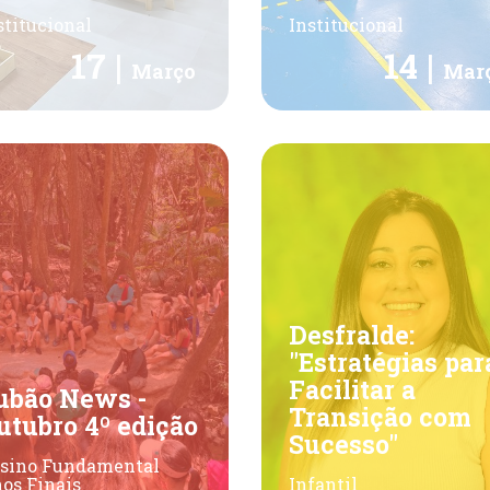
stitucional
Institucional
17 |
14 |
Março
Mar
Desfralde:
"Estratégias par
Facilitar a
ubão News -
Transição com
utubro 4º edição
Sucesso"
sino Fundamental
os Finais
Infantil