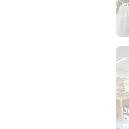
e
In
J
F
e