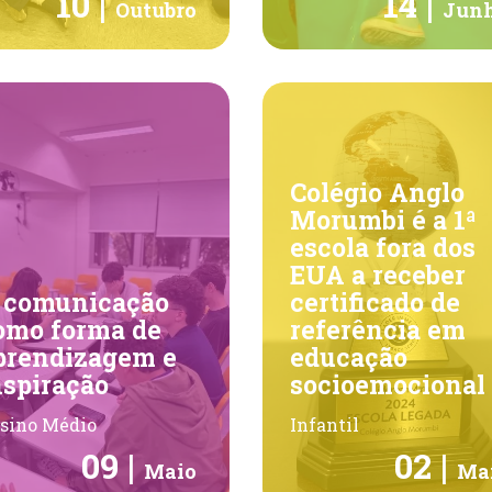
10 |
14 |
Outubro
Jun
Colégio Anglo
Morumbi é a 1ª
escola fora dos
EUA a receber
 comunicação
certificado de
omo forma de
referência em
prendizagem e
educação
nspiração
socioemocional
sino Médio
Infantil
09 |
02 |
Maio
Ma