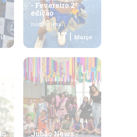
- Fevereiro 2º
edição
Institucional
17 |
il
Março
ão
Jubão News -