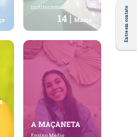
Institucional
Entre em contato
14 |
ço
Março
a
A MAÇANETA
Ensino Médio