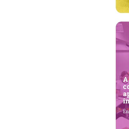
A
c
a
i
En