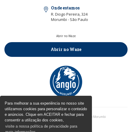
Onde estamos
R. Diogo Pereira, 324
Morumbi - São Paulo
Abrir no Waze
Abrir no Waze
Para melhorar a sua experiência no nosso site
utilizamos cookies para personalizar o conteúdo
e anúncios. Clique em ACEITAR e fechar para
Políticas de Privacidade
| © 2026 - Colégio Anglo Morumbi
consentir a utilização dos cookies,
visite a nossa política de privacidade para
by
mais informações.